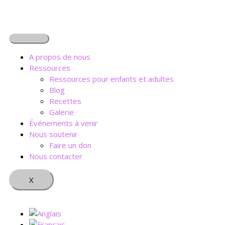
Aller
R
au
e
contenu
c
h
A propos de nous
e
Ressources
Ressources pour enfants et adultes
r
Blog
c
Recettes
Galerie
h
Événements à venir
e
Nous soutenir
r
Faire un don
Nous contacter
:
X