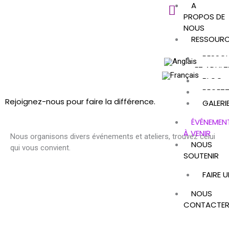
A
Aller
PROPOS DE
au
NOUS
contenu
RESSOURC
RESSO
ET ADULT
BLOG
RECETT
Rejoignez-nous pour faire la différence.
GALERI
ÉVÉNEMEN
À VENIR
Nous organisons divers événements et ateliers, trouvez celui
NOUS
qui vous convient.
SOUTENIR
FAIRE 
NOUS
CONTACTE