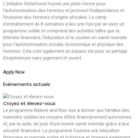
L'initiative Sisterhood fournit une plate-forme pour
L
l'autonomisation des femmes et promeut l'indépendance et
L
l'inclusion des femmes d'origine africaine. Le camp
l
d'entraînement de 8 semaines a lieu une fois par an avec un
q
programme solide et comprend des activités telles que la
e
littératie financière, l'éducation et le soutien en santé mentale
f
pour l'autonomisation sociale, économique et physique des
d
femmes. Cela crée également un espace sûr pour un partage
b
d'expériences sans jugement et ouvert.
A
Apply Now
Événements actuels
Croyez et élevez-vous
Le programme Believe and Rise vise à donner aux familles des
minorités visibles les moyens d'être financièrement autonomes
et, par la suite, de jouir d'une bonne santé mentale grâce à leur
sécurité financière. Le programme fournira une éducation
financière et mentale solide et holistique et donnera également