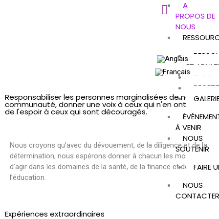
A
Aller
PROPOS DE
au
NOUS
contenu
RESSOURC
RESSO
ET ADULT
BLOG
RECETT
Responsabiliser les personnes marginalisées de notre
GALERI
communauté, donner une voix à ceux qui n'en ont pas et
de l'espoir à ceux qui sont découragés.
ÉVÉNEMEN
À VENIR
NOUS
Nous croyons qu’avec du dévouement, de la diligence et de la
SOUTENIR
détermination, nous espérons donner à chacun les moyens
FAIRE 
d’agir dans les domaines de la santé, de la finance et de
l’éducation.
NOUS
CONTACTE
Expériences extraordinaires