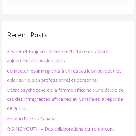
e
c
h
Recent Posts
e
r
Février et toujours : Célébrer l’histoire des Noirs
c
aujourd’hui et tous les jours
h
Connecter les immigrants à un réseau local qui peut les
e
aider sur le plan professionnel et personnel
r
L’état psychogène de la femme africaine : Une étude de
:
cas des immigrantes africaines au Canada et la réponse
de la TCLI
Emploi d’été au Canada
RISING YOUTH – Des collaborations qui renforcent