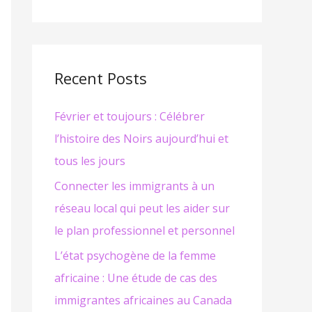
e
c
h
e
Recent Posts
r
Février et toujours : Célébrer
c
l’histoire des Noirs aujourd’hui et
h
tous les jours
e
r
Connecter les immigrants à un
réseau local qui peut les aider sur
:
le plan professionnel et personnel
L’état psychogène de la femme
africaine : Une étude de cas des
immigrantes africaines au Canada