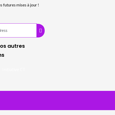
 futures mises à jour !
os autres
ns
Initiative CT