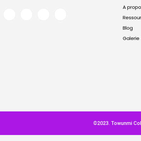
A propo
Ressou
Blog
Galerie
©2023. Towunmi Coker